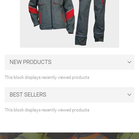
NEW PRODUCTS
This block displays recently viewed products
BEST SELLERS
This block displays recently viewed products