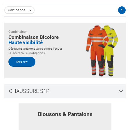
Pertinence
1

Combinaison
Combinaison Bicolore
Haute visibilité
Découvrez la gamme variée de nos Tenues
Plusieurs couleurs disponible
Shop now
CHAUSSURE S1P
Blousons & Pantalons