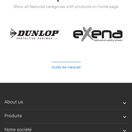
Show all featured categories with products on home page.
toutes les marques
About us

Produits

Notre société
