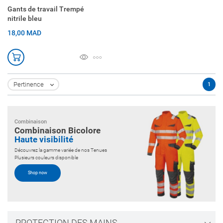
Gants de travail Trempé
nitrile bleu
18,00 MAD
Pertinence
1

Combinaison
Combinaison Bicolore
Haute visibilité
Découvrez la gamme variée de nos Tenues
Plusieurs couleurs disponible
Shop now