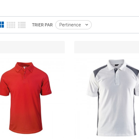
Pertinence

TRIER PAR