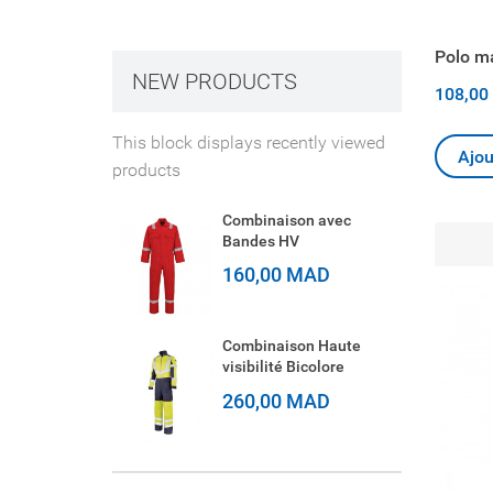
Polo m
NEW PRODUCTS
108,00
This block displays recently viewed
Ajou
products
Combinaison avec
Bandes HV
160,00 MAD
Combinaison Haute
visibilité Bicolore
260,00 MAD