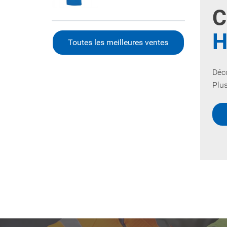
C
H
Toutes les meilleures ventes
Déc
Plus