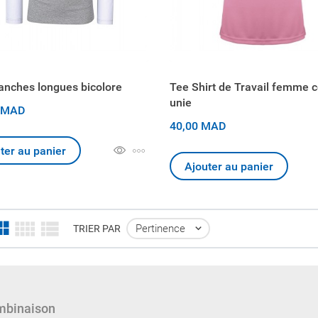
anches longues bicolore
Tee Shirt de Travail femme 
unie
 MAD
40,00 MAD
ter au panier
Ajouter au panier
Pertinence

TRIER PAR
binaison