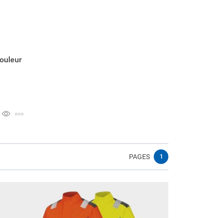
couleur
PAGES
1