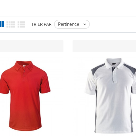
Pertinence

TRIER PAR