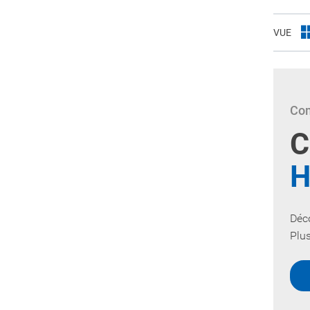
VUE
Com
C
H
Déc
Plus