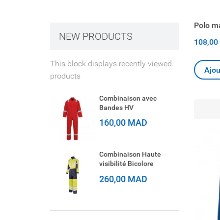
Polo m
NEW PRODUCTS
108,00
This block displays recently viewed
Ajou
products
Combinaison avec
Bandes HV
160,00 MAD
Combinaison Haute
visibilité Bicolore
260,00 MAD