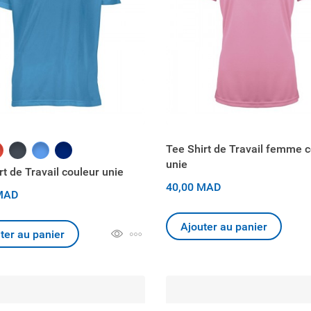
Tee Shirt de Travail femme 
uge
Noir
Bleu
marine
unie
rt de Travail couleur unie
40,00 MAD
MAD
Ajouter au panier
ter au panier