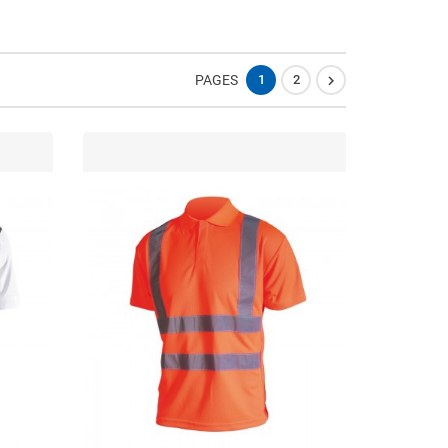

PAGES
1
2