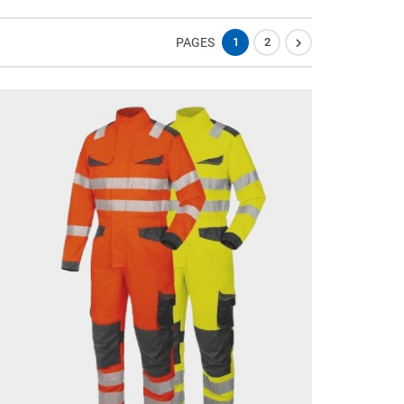

PAGES
1
2