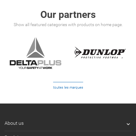
Our partners
Show all featured categories with products on home page.
toutes les marques
About us
