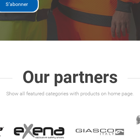
S’abonner
Our partners
Show all featured categories with products on home page.