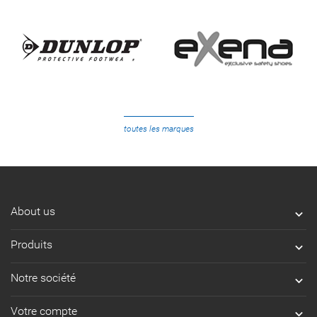
toutes les marques
About us

Produits

Notre société

Votre compte
