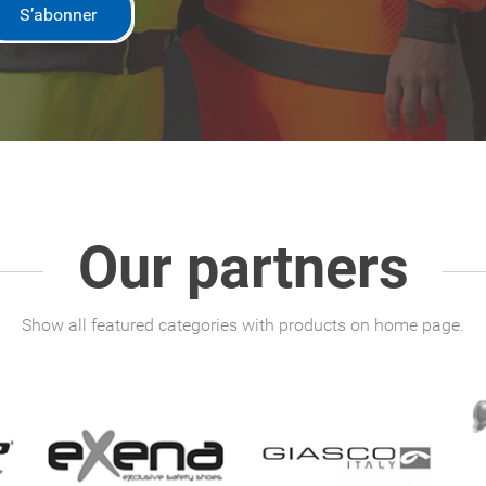
S’abonner
Our partners
Show all featured categories with products on home page.