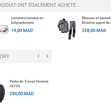
PRODUIT ONT ÉGALEMENT ACHETÉ...
Lunettes masque en
Blouson et pantal
polycarbonate
Bicolore agent de 
19,00 MAD
228,00 MAD
GORY
Parka de Travail Homme
Lunettes de protect
CE133
SILLON
240,00 MAD
75,00 MAD