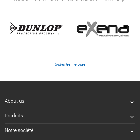
toutes les marques
About us

Produits

Notre société
