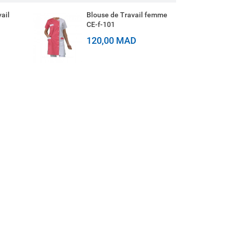
ail
Blouse de Travail femme
CE-f-101
120,00 MAD
CE-tq-
Tee shirt de travail haute
C
visibilité
C
60,00 MAD
2