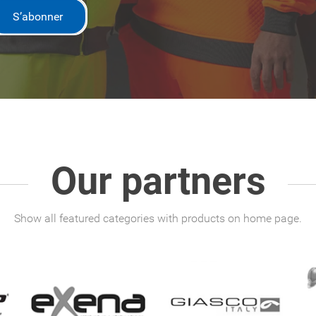
S’abonner
Our partners
Show all featured categories with products on home page.