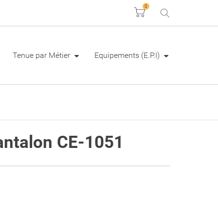
0
Panier
Tenue par Métier
Equipements (E.P.I)
antalon CE-1051