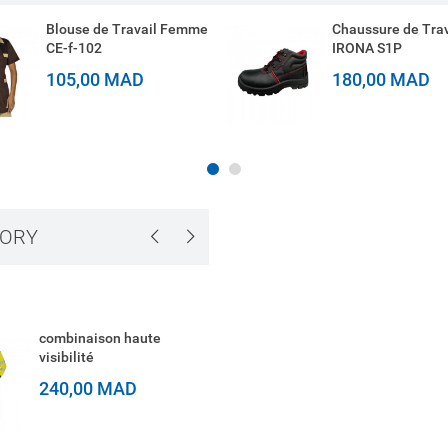
Blouse de Travail Femme
Chaussure de Trav
CE-f-102
IRONA S1P
105,00 MAD
180,00 MAD
GORY
combinaison haute
Tunique de Travail 
visibilité
003
240,00 MAD
120,00 MAD